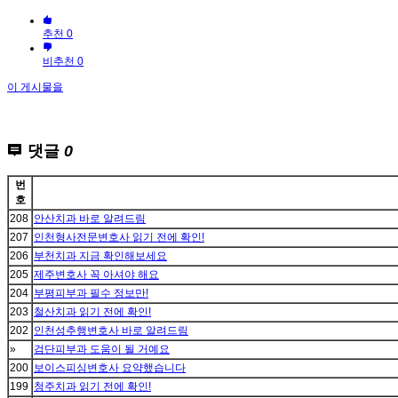
추천 0
비추천 0
이 게시물을
댓글
0
번
호
208
안산치과 바로 알려드림
207
인천형사전문변호사 읽기 전에 확인!
206
부천치과 지금 확인해보세요
205
제주변호사 꼭 아셔야 해요
204
부평피부과 필수 정보만!
203
철산치과 읽기 전에 확인!
202
인천성추행변호사 바로 알려드림
»
검단피부과 도움이 될 거예요
200
보이스피싱변호사 요약했습니다
199
청주치과 읽기 전에 확인!