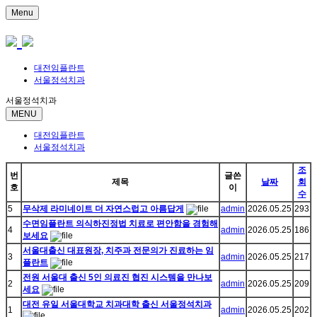
Menu
대전임플란트
서울정석치과
서울정석치과
MENU
대전임플란트
서울정석치과
조
번
글쓴
제목
날짜
회
호
이
수
5
무삭제 라미네이트 더 자연스럽고 아름답게
admin
2026.05.25
293
수면임플란트 의식하진정법 치료로 편안함을 경험해
4
admin
2026.05.25
186
보세요
서울대출신 대표원장, 치주과 전문의가 진료하는 임
3
admin
2026.05.25
217
플란트
전원 서울대 출신 5인 의료진 협진 시스템을 만나보
2
admin
2026.05.25
209
세요
대전 유일 서울대학교 치과대학 출신 서울정석치과
1
admin
2026.05.25
202