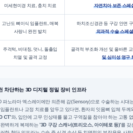
미세현미경 치료, 충치 치료
자연치아 보존 스페
고난도 뼈이식 임플란트, 매복
하치조신경관 등 구강 안면 
사랑니 완전 발치
외과적 수술 스페
주걱턱, 비대칭, 덧니, 돌출입
골격적 부조화 개선 및 올바른 
치열 및 골격 교정
및 심미성 영구 
천 차단하는 3D 디지털 정밀 장비 인프라
D 파노라마 엑스레이에만 의존해 감(Sensory)으로 수술하는 시대
임플란트나 교정 치료를 앞두고 있다면, 환자의 잇몸뼈 입체 두께
3D CT'
와, 입안에 고무 인상재를 물고 구역질을 참아야 하는 고통 
 완벽하게 복제하는
'3D 구강 스캐너(트리오스, 아이테로 등)'
를 갖
러한 첨단 인프라는 수술 중 신경 손상 등 치명적인 부작용을 사전