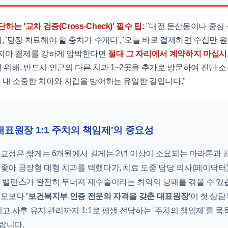
하는 '교차 검증(Cross-Check)' 필수 팁:
"대전 둔산동이나 중심
 '당장 치료해야 할 충치가 수개다', '오늘 바로 결제하면 수십만 
묻지마 결제를 강하게 압박한다면
절대 그 자리에서 계약하지 마십시
위해, 반드시 인근의 다른 치과 1~2곳을 추가로 방문하여 진단 소견을
것이 내 소중한 치아와 지갑을 방어하는 유일한 길입니다."
대표원장 1:1 주치의 책임제'의 중요성
교정은 짧게는 6개월에서 길게는 2년 이상이 소요되는 마라톤과 
좇아 공장형 대형 치과를 택했다가, 치료 도중 담당 의사(페이닥터
합 밸런스가 완전히 무너져 재수술이라는 최악의 낭패를 겪을 수 있
규모보다
'보건복지부 인증 전문의 자격을 갖춘 대표원장'
이 첫 상담
리고 사후 유지 관리까지 1:1로 평생 전담하는 '주치의 책임제'를 
랍니다.