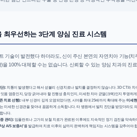
 최우선하는 3단계 양심 진료 시스템
트 기술이 발전했다 하더라도, 신이 주신 본연의 자연치아 기능(치
각)을 100% 대체할 수는 없습니다. 신뢰할 수 있는 양심 치과의 
단):
치통이 발생했다고 해서 섣불리 신경치료나 발치를 결정하지 않습니다. 3D CT와 치
잇몸 염증인지, 당장 긁어내야 할 진행성 충치인지, 미세한 치아 균열(크랙)인지 투명하
존 치료 선행):
내부 신경이 깊게 오염되었다면, 시야를 최대 25배까지 확대해 주는
미세현미
는 미세한 신경관을 찾아내 꼼꼼하게 소독합니다. 타 병원에서 발치 진단을 받았더라도 
합니다.
증 관리):
임플란트나 고가의 보철 치료가 완료된 이후에도 지속적인 정기 검진을 약속하
무상 A/S 보증서'
를 발급하여 치료 이후의 삶까지 완벽하게 책임지는 시스템을 갖추어야 