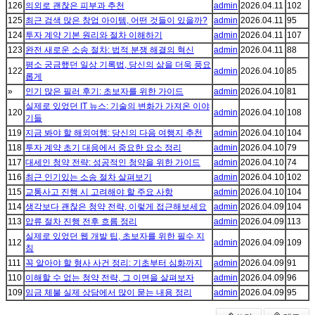
126
의외로 괜찮은 피부과 추천
admin
2026.04.11
102
125
최근 검색 많은 창업 아이템, 어떤 것들이 있을까?
admin
2026.04.11
95
124
투자 계약 기본 원리와 절차 이해하기
admin
2026.04.11
107
123
완전 새로운 소송 절차: 법적 분쟁 해결의 혁신
admin
2026.04.11
88
평소 궁금했던 일상 기록법, 당신의 삶을 더욱 풍요
122
admin
2026.04.10
85
롭게
»
인기 많은 필러 후기: 초보자를 위한 가이드
admin
2026.04.10
81
실제로 있었던 IT 뉴스: 기술의 변화가 가져온 이야
120
admin
2026.04.10
108
기들
119
지금 봐야 할 해외여행: 당신의 다음 여행지 추천
admin
2026.04.10
104
118
투자 계약 초기 대응에서 중요한 요소 정리
admin
2026.04.10
79
117
대세인 청약 전략: 성공적인 청약을 위한 가이드
admin
2026.04.10
74
116
최근 인기있는 소송 절차 살펴보기
admin
2026.04.10
102
115
교통사고 진행 시 고려해야 할 주요 사항
admin
2026.04.10
104
114
생각보다 괜찮은 청약 전략, 이렇게 접근해보세요
admin
2026.04.09
104
113
압류 절차 진행 전후 흐름 정리
admin
2026.04.09
113
실제로 있었던 웹 개발 팁, 초보자를 위한 필수 지
112
admin
2026.04.09
109
침
111
꼭 알아야 할 형사 사건 정리: 기초부터 심화까지
admin
2026.04.09
91
110
이해할 수 없는 청약 전략, 그 이면을 살펴보자
admin
2026.04.09
96
109
임금 체불 실제 상담에서 많이 묻는 내용 정리
admin
2026.04.09
95