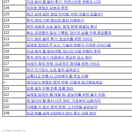
127
지금 봐야 할 필러 후기: 자연스러운 변화의 시작
126
의외로 괜찮은 피부과 추천
125
최근 검색 많은 창업 아이템, 어떤 것들이 있을까?
124
투자 계약 기본 원리와 절차 이해하기
123
완전 새로운 소송 절차: 법적 분쟁 해결의 혁신
122
평소 궁금했던 일상 기록법, 당신의 삶을 더욱 풍요롭게
121
인기 많은 필러 후기: 초보자를 위한 가이드
120
실제로 있었던 IT 뉴스: 기술의 변화가 가져온 이야기들
119
지금 봐야 할 해외여행: 당신의 다음 여행지 추천
118
투자 계약 초기 대응에서 중요한 요소 정리
117
대세인 청약 전략: 성공적인 청약을 위한 가이드
116
최근 인기있는 소송 절차 살펴보기
115
교통사고 진행 시 고려해야 할 주요 사항
»
생각보다 괜찮은 청약 전략, 이렇게 접근해보세요
113
압류 절차 진행 전후 흐름 정리
112
실제로 있었던 웹 개발 팁, 초보자를 위한 필수 지침
111
꼭 알아야 할 형사 사건 정리: 기초부터 심화까지
110
이해할 수 없는 청약 전략, 그 이면을 살펴보자
109
임금 체불 실제 상담에서 많이 묻는 내용 정리