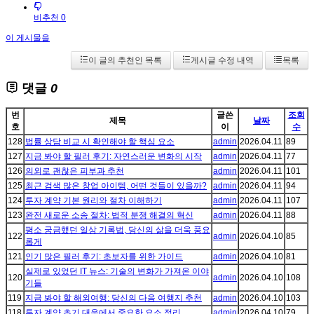
비추천 0
이 게시물을
이 글의 추천인 목록
게시글 수정 내역
목록
댓글
0
번
글쓴
조회
제목
날짜
호
이
수
128
법률 상담 비교 시 확인해야 할 핵심 요소
admin
2026.04.11
89
127
지금 봐야 할 필러 후기: 자연스러운 변화의 시작
admin
2026.04.11
77
126
의외로 괜찮은 피부과 추천
admin
2026.04.11
101
125
최근 검색 많은 창업 아이템, 어떤 것들이 있을까?
admin
2026.04.11
94
124
투자 계약 기본 원리와 절차 이해하기
admin
2026.04.11
107
123
완전 새로운 소송 절차: 법적 분쟁 해결의 혁신
admin
2026.04.11
88
평소 궁금했던 일상 기록법, 당신의 삶을 더욱 풍요
122
admin
2026.04.10
85
롭게
121
인기 많은 필러 후기: 초보자를 위한 가이드
admin
2026.04.10
81
실제로 있었던 IT 뉴스: 기술의 변화가 가져온 이야
120
admin
2026.04.10
108
기들
119
지금 봐야 할 해외여행: 당신의 다음 여행지 추천
admin
2026.04.10
103
118
투자 계약 초기 대응에서 중요한 요소 정리
admin
2026.04.10
79