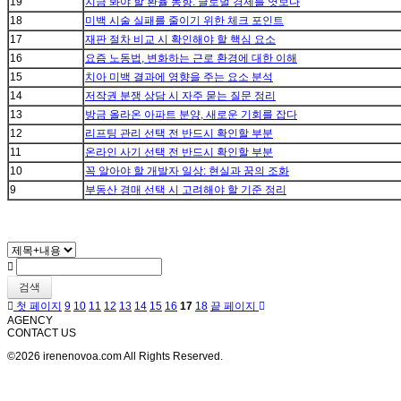
19
지금 봐야 할 환율 동향: 글로벌 경제를 엿보다
18
미백 시술 실패를 줄이기 위한 체크 포인트
17
재판 절차 비교 시 확인해야 할 핵심 요소
16
요즘 노동법, 변화하는 근로 환경에 대한 이해
15
치아 미백 결과에 영향을 주는 요소 분석
14
저작권 분쟁 상담 시 자주 묻는 질문 정리
13
방금 올라온 아파트 분양, 새로운 기회를 잡다
12
리프팅 관리 선택 전 반드시 확인할 부분
11
온라인 사기 선택 전 반드시 확인할 부분
10
꼭 알아야 할 개발자 일상: 현실과 꿈의 조화
9
부동산 경매 선택 시 고려해야 할 기준 정리
검색
첫 페이지
9
10
11
12
13
14
15
16
17
18
끝 페이지
AGENCY
CONTACT US
©2026 irenenovoa.com All Rights Reserved.