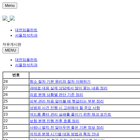
Menu
대전임플란트
서울정석치과
자유게시판
MENU
대전임플란트
서울정석치과
번호
28
항소 절차 기본 원리와 절차 이해하기
27
과태료 대응 실제 상담에서 많이 묻는 내용 정리
26
의료 분쟁 상황별 판단 기준 정리
25
피부 관리 처음 알아볼 때 헷갈리는 부분 정리
24
성범죄 사건 진행 시 고려해야 할 주요 사항
23
여드름 흉터 관리 실패를 줄이기 위한 체크 포인트
22
보험 분쟁 진행 전후 흐름 정리
21
사랑니 발치 전 알아두면 좋은 기본 정보 정리
20
저작권 분쟁 시기별 대응 방법과 특징 안내