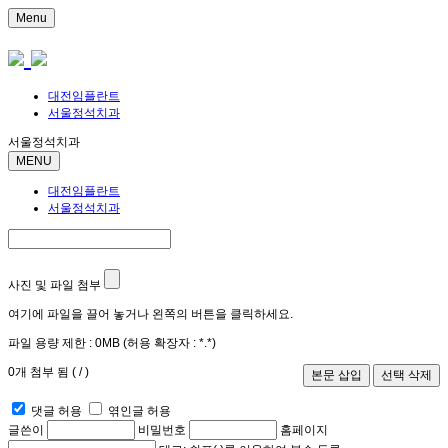
Menu
대전임플란트
서울정석치과
서울정석치과
MENU
대전임플란트
서울정석치과
사진 및 파일 첨부
여기에 파일을 끌어 놓거나 왼쪽의 버튼을 클릭하세요.
파일 용량 제한 :
0MB
(허용 확장자 :
*.*
)
0
개 첨부 됨 (
/
)
댓글 허용
엮인글 허용
글쓴이
비밀번호
홈페이지