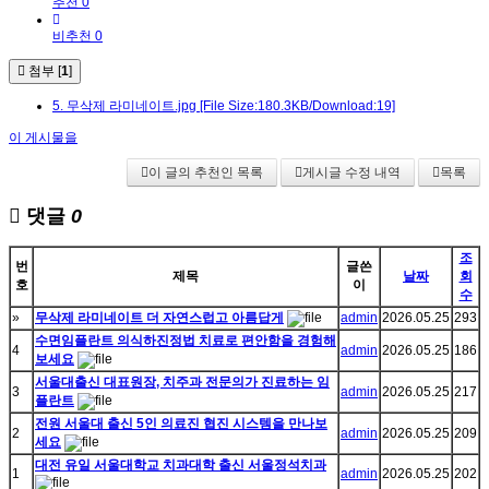
추천 0
비추천 0
첨부 [
1
]
5. 무삭제 라미네이트.jpg
[File Size:180.3KB/Download:19]
이 게시물을
이 글의 추천인 목록
게시글 수정 내역
목록
댓글
0
조
번
글쓴
제목
날짜
회
호
이
수
»
무삭제 라미네이트 더 자연스럽고 아름답게
admin
2026.05.25
293
수면임플란트 의식하진정법 치료로 편안함을 경험해
4
admin
2026.05.25
186
보세요
서울대출신 대표원장, 치주과 전문의가 진료하는 임
3
admin
2026.05.25
217
플란트
전원 서울대 출신 5인 의료진 협진 시스템을 만나보
2
admin
2026.05.25
209
세요
대전 유일 서울대학교 치과대학 출신 서울정석치과
1
admin
2026.05.25
202