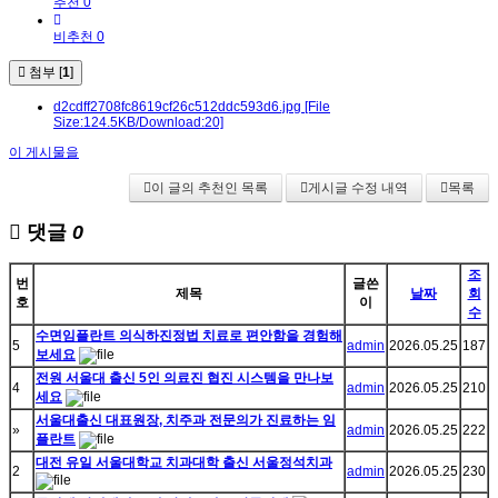
추천 0
비추천 0
첨부 [
1
]
d2cdff2708fc8619cf26c512ddc593d6.jpg
[File
Size:124.5KB/Download:20]
이 게시물을
이 글의 추천인 목록
게시글 수정 내역
목록
댓글
0
조
번
글쓴
제목
날짜
회
호
이
수
수면임플란트 의식하진정법 치료로 편안함을 경험해
5
admin
2026.05.25
187
보세요
전원 서울대 출신 5인 의료진 협진 시스템을 만나보
4
admin
2026.05.25
210
세요
서울대출신 대표원장, 치주과 전문의가 진료하는 임
»
admin
2026.05.25
222
플란트
대전 유일 서울대학교 치과대학 출신 서울정석치과
2
admin
2026.05.25
230