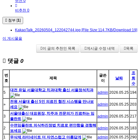
추천 0
비추천 0
첨부 [
1
]
KakaoTalk_20260504_122042744.jpg
[File Size:114.7KB/Download:19]
이 게시물을
이 글의 추천인 목록
게시글 수정 내역
목록
댓글
0
조
번
글쓴
제목
날짜
회
호
이
수
대전 유일 서울대학교 치과대학 출신 서울정석치과
5
admin
2026.05.25
194
전원 서울대 출신 5인 의료진 협진 시스템을 만나보
»
admin
2026.05.25
203
세요
서울대출신 대표원장, 치주과 전문의가 진료하는 임
3
admin
2026.05.25
217
플란트
수면임플란트 의식하진정법 치료로 편안함을 경험해
2
admin
2026.05.25
183
보세요
1
무삭제 라미네이트 더 자연스럽고 아름답게
admin
2026.05.25
290