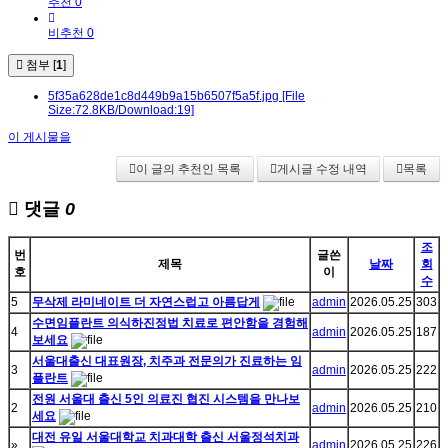
추천 0
비추천 0
첨부 [
1
]
5f35a628de1c8d449b9a15b6507f5a5f.jpg
[File
Size:72.8KB/Download:19]
이 게시물을
이 글의 추천인 목록
게시글 수정 내역
목록
댓글
0
조
번
글쓴
제목
날짜
회
호
이
수
5
무삭제 라미네이트 더 자연스럽고 아름답게
admin
2026.05.25
303
수면임플란트 의식하진정법 치료로 편안함을 경험해
4
admin
2026.05.25
187
보세요
서울대출신 대표원장, 치주과 전문의가 진료하는 임
3
admin
2026.05.25
222
플란트
전원 서울대 출신 5인 의료진 협진 시스템을 만나보
2
admin
2026.05.25
210
세요
대전 유일 서울대학교 치과대학 출신 서울정석치과
»
admin
2026.05.25
226