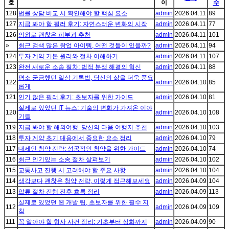
호
이
수
128
법률 상담 비교 시 확인해야 할 핵심 요소
admin
2026.04.11
89
127
지금 봐야 할 필러 후기: 자연스러운 변화의 시작
admin
2026.04.11
77
126
의외로 괜찮은 피부과 추천
admin
2026.04.11
101
»
최근 검색 많은 창업 아이템, 어떤 것들이 있을까?
admin
2026.04.11
94
124
투자 계약 기본 원리와 절차 이해하기
admin
2026.04.11
107
123
완전 새로운 소송 절차: 법적 분쟁 해결의 혁신
admin
2026.04.11
88
평소 궁금했던 일상 기록법, 당신의 삶을 더욱 풍요
122
admin
2026.04.10
85
롭게
121
인기 많은 필러 후기: 초보자를 위한 가이드
admin
2026.04.10
81
실제로 있었던 IT 뉴스: 기술의 변화가 가져온 이야
120
admin
2026.04.10
108
기들
119
지금 봐야 할 해외여행: 당신의 다음 여행지 추천
admin
2026.04.10
103
118
투자 계약 초기 대응에서 중요한 요소 정리
admin
2026.04.10
79
117
대세인 청약 전략: 성공적인 청약을 위한 가이드
admin
2026.04.10
74
116
최근 인기있는 소송 절차 살펴보기
admin
2026.04.10
102
115
교통사고 진행 시 고려해야 할 주요 사항
admin
2026.04.10
104
114
생각보다 괜찮은 청약 전략, 이렇게 접근해보세요
admin
2026.04.09
104
113
압류 절차 진행 전후 흐름 정리
admin
2026.04.09
113
실제로 있었던 웹 개발 팁, 초보자를 위한 필수 지
112
admin
2026.04.09
109
침
111
꼭 알아야 할 형사 사건 정리: 기초부터 심화까지
admin
2026.04.09
90