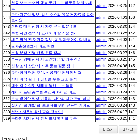
처음 보는 소소한 행복 루틴으로 하루를 채워보세
345
admin
2026.03.25
162
요
핫한 자료실 정보: 최신 소스와 유용한 자료를 찾아
344
admin
2026.04.03
158
보세요
343
과태료 대응 상담 시 자주 묻는 질문 정리
admin
2026.03.30
154
342
폭행 사건 선택 시 고려해야 할 기준 정리
admin
2026.03.25
152
341
새로 알게 된 재건축 정보, 꼭 알아두어야 할 내용
admin
2026.04.03
151
340
판사출신변호사 바로 확인
admin
2026.04.16
149
339
보험 분쟁 진행 전후 흐름 정리
admin
2026.03.27
146
338
부동산 경매 선택 시 고려해야 할 기준 정리
admin
2026.03.25
146
337
경찰 조사 상담 시 자주 묻는 질문 정리
admin
2026.04.06
145
336
핫한 청약 당첨 후기: 성공적인 청약의 비결
admin
2026.03.29
144
335
치아 미백 결과에 영향을 주는 요소 분석
admin
2026.03.26
144
334
채권 회수 실제 사례를 통해 보는 특징
admin
2026.03.25
144
333
레이저 토닝 종류별 특징과 차이점 비교
admin
2026.03.24
144
332
오늘 확인한 일상 기록법: 나만의 시간 관리 비법
admin
2026.04.05
143
331
실시간 웹 개발 팁: 초보자를 위한 유용한 가이드
admin
2026.03.24
143
330
성범죄전문변호사 필수 정보만!
admin
2026.04.17
141
329
온라인 사기 선택 전 반드시 확인할 부분
admin
2026.03.25
141
쓰기
태그